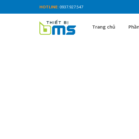
HOTLINE:
0937.927.547
Trang chủ
Phầ