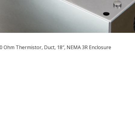
0 Ohm Thermistor, Duct, 18″, NEMA 3R Enclosure
ều
ớng
t