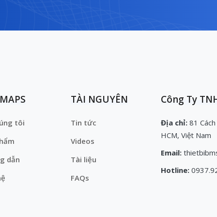
EMAPS
TÀI NGUYÊN
Công Ty TNH
úng tôi
Tin tức
Địa chỉ:
81 Cách
HCM, Việt Nam
phẩm
Videos
Email:
thietbibm
g dẫn
Tài liệu
Hotline:
0937.9
hệ
FAQs