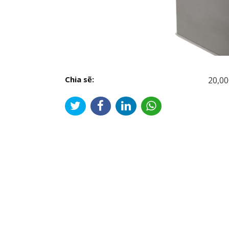
Chia sẽ:
20,00
Đi
hư
bài
viế