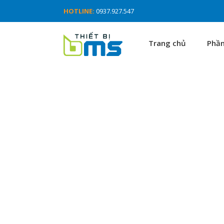
HOTLINE:
0937.927.547
Trang chủ
Phầ