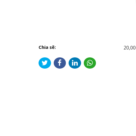
Chia sẽ:
20,00
Đi
hư
bài
viế