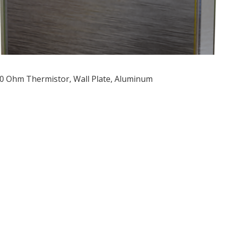
0 Ohm Thermistor, Wall Plate, Aluminum
ều
ớng
t