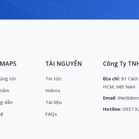
EMAPS
TÀI NGUYÊN
Công Ty TNH
úng tôi
Tin tức
Địa chỉ:
81 Cách
HCM, Việt Nam
phẩm
Videos
Email:
thietbibm
g dẫn
Tài liệu
Hotline:
0937.9
hệ
FAQs