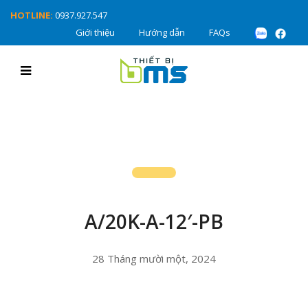
HOTLINE:
0937.927.547
Giới thiệu
Hướng dẫn
FAQs
A/20K-A-12′-PB
28 Tháng mười một, 2024