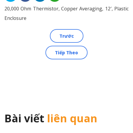
20,000 Ohm Thermistor, Copper Averaging, 12′, Plastic
Enclosure
Trước
Điều
Tiếp Theo
hướng
bài
viết
Bài viết
liên quan