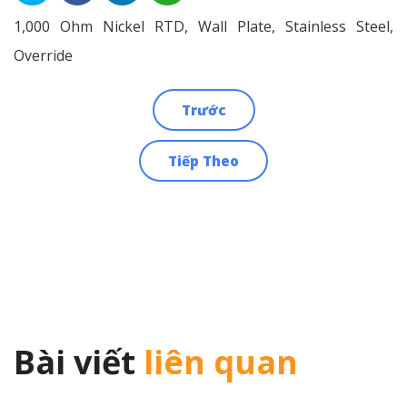
1,000 Ohm Nickel RTD, Wall Plate, Stainless Steel,
Override
Trước
Điều
Tiếp Theo
hướng
bài
viết
Bài viết
liên quan