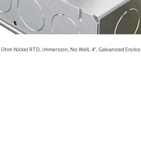
 Ohm Nickel RTD, Immersion, No Well, 4″, Galvanized Enclo
ều
ớng
t