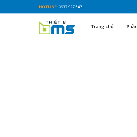
HOTLINE:
0937.927.547
Trang chủ
Phầ