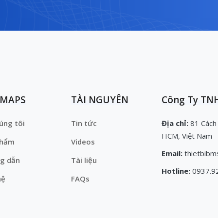
EMAPS
TÀI NGUYÊN
Công Ty TNH
úng tôi
Tin tức
Địa chỉ:
81 Cách
HCM, Việt Nam
phẩm
Videos
Email:
thietbibm
g dẫn
Tài liệu
Hotline:
0937.9
hệ
FAQs