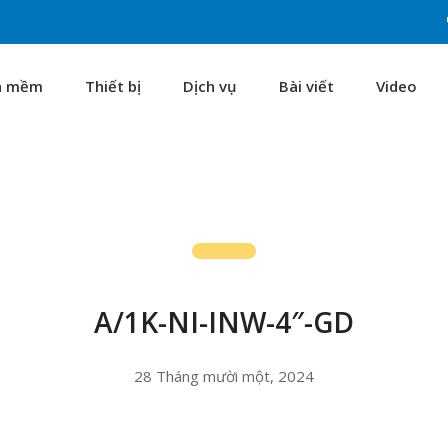
n mềm
Thiết bị
Dịch vụ
Bài viết
Video
A/1K-NI-INW-4″-GD
28 Tháng mười một, 2024