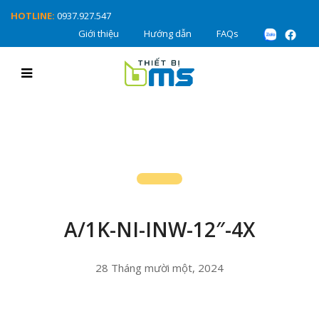
HOTLINE:
0937.927.547
Giới thiệu
Hướng dẫn
FAQs
A/1K-NI-INW-12″-4X
28 Tháng mười một, 2024