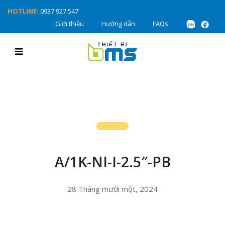
HOTLINE:
0937.927.547
Giới thiệu
Hướng dẫn
FAQs
A/1K-NI-I-2.5″-PB
28 Tháng mười một, 2024