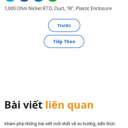
1,000 Ohm Nickel RTD, Duct, 18″, Plastic Enclosure
Trước
Điều
Tiếp Theo
hướng
bài
viết
Bài viết
liên quan
Khám phá những bài viết mới nhất về xu hướng, kiến thức