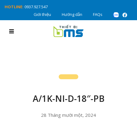
HOTLINE:
0937.927.547
Giới thiệu
Hướng dẫn
FAQs
A/1K-NI-D-18″-PB
28 Tháng mười một, 2024