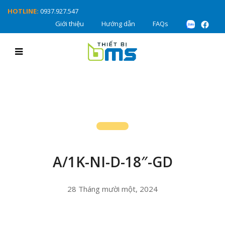
HOTLINE:
0937.927.547
Giới thiệu
Hướng dẫn
FAQs
A/1K-NI-D-18″-GD
28 Tháng mười một, 2024