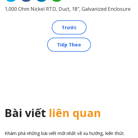
1,000 Ohm Nickel RTD, Duct, 18″, Galvanized Enclosure
Trước
Điều
Tiếp Theo
hướng
bài
viết
Bài viết
liên quan
Khám phá những bài viết mới nhất về xu hướng, kiến thức