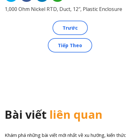
1,000 Ohm Nickel RTD, Duct, 12″, Plastic Enclosure
Trước
Điều
Tiếp Theo
hướng
bài
viết
Bài viết
liên quan
Khám phá những bài viết mới nhất về xu hướng, kiến thức