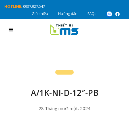
HOTLINE:
0937.927.547
Giới thiệu
Hướng dẫn
FAQs
A/1K-NI-D-12″-PB
28 Tháng mười một, 2024