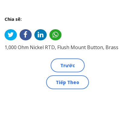
Chia sẽ:
1,000 Ohm Nickel RTD, Flush Mount Button, Brass
Trước
Điều
Tiếp Theo
hướng
bài
viết