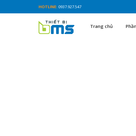
HOTLINE:
0937.927.547
Trang chủ
Phầ