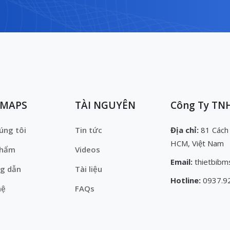
EMAPS
TÀI NGUYÊN
Công Ty TNH
úng tôi
Tin tức
Địa chỉ:
81 Cách
HCM, Việt Nam
phẩm
Videos
Email:
thietbibm
g dẫn
Tài liệu
Hotline:
0937.9
hệ
FAQs