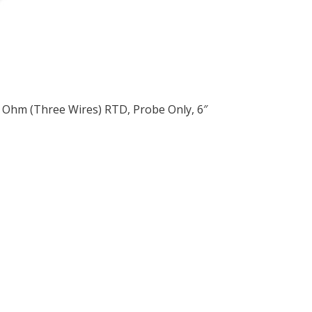
 Ohm (Three Wires) RTD, Probe Only, 6″
ều
ớng
t