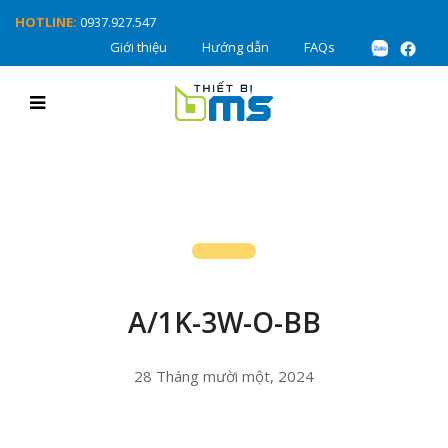
HOTLINE:
0937.927.547
Giới thiệu
Hướng dẫn
FAQs
A/1K-3W-O-BB
28 Tháng mười một, 2024