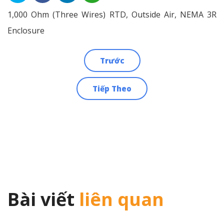
1,000 Ohm (Three Wires) RTD, Outside Air, NEMA 3R
Enclosure
Trước
Điều
Tiếp Theo
hướng
bài
viết
Bài viết
liên quan