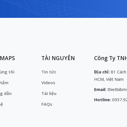
EMAPS
TÀI NGUYÊN
Công Ty TNH
úng tôi
Tin tức
Địa chỉ:
81 Cách
HCM, Việt Nam
phẩm
Videos
Email:
thietbibm
g dẫn
Tài liệu
Hotline:
0937.9
hệ
FAQs