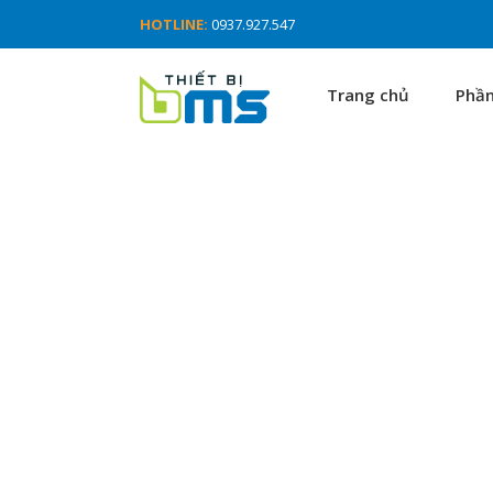
HOTLINE:
0937.927.547
Trang chủ
Phầ