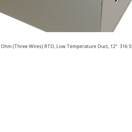
 Ohm (Three Wires) RTD, Low Temperature Duct, 12″ 316 S
ều
ớng
t