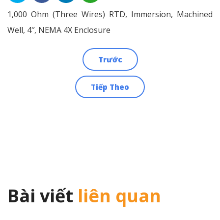
1,000 Ohm (Three Wires) RTD, Immersion, Machined
Well, 4″, NEMA 4X Enclosure
Trước
Điều
Tiếp Theo
hướng
bài
viết
Bài viết
liên quan