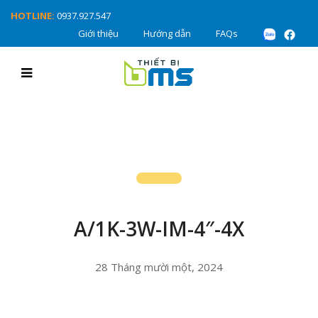
HOTLINE:
0937.927.547
Giới thiệu
Hướng dẫn
FAQs
A/1K-3W-IM-4″-4X
28 Tháng mười một, 2024