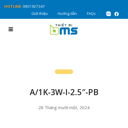
HOTLINE:
0937.927.547
Giới thiệu
Hướng dẫn
FAQs
A/1K-3W-I-2.5″-PB
28 Tháng mười một, 2024