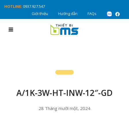
HOTLINE:
0937.927.547
Giới thiệu
Hướng dẫn
FAQs
A/1K-3W-HT-INW-12″-GD
28 Tháng mười một, 2024