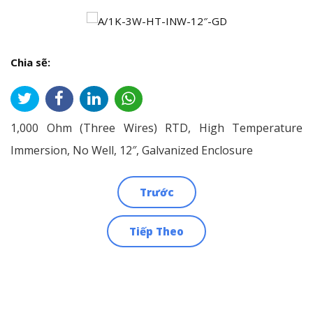
Chia sẽ:
1,000 Ohm (Three Wires) RTD, High Temperature
Immersion, No Well, 12″, Galvanized Enclosure
Trước
Điều
Tiếp Theo
hướng
bài
viết