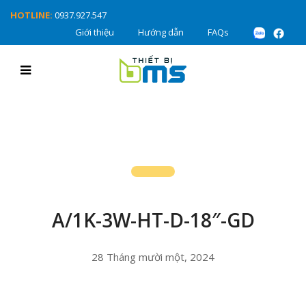
HOTLINE:
0937.927.547
Giới thiệu
Hướng dẫn
FAQs
A/1K-3W-HT-D-18″-GD
28 Tháng mười một, 2024