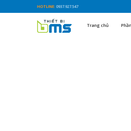
HOTLINE:
0937.927.547
Trang chủ
Phầ