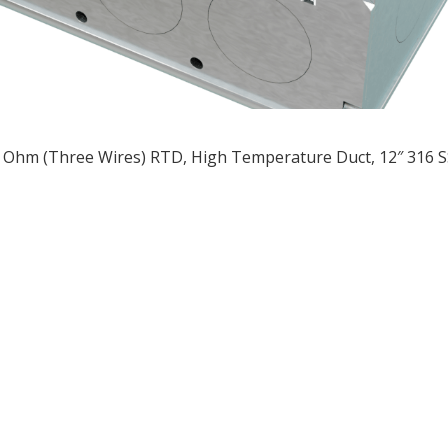
 Ohm (Three Wires) RTD, High Temperature Duct, 12″ 316 S
ều
ớng
t