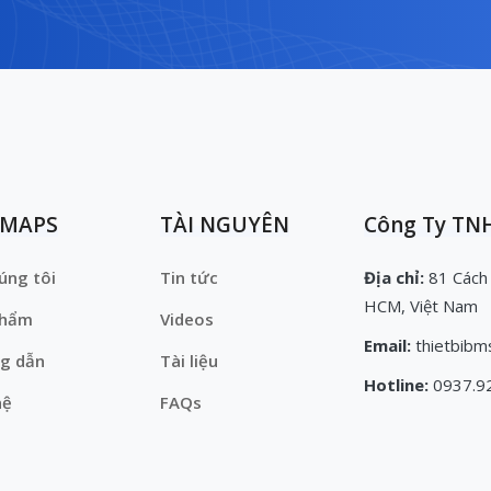
EMAPS
TÀI NGUYÊN
Công Ty TNH
úng tôi
Tin tức
Địa chỉ:
81 Cách
HCM, Việt Nam
phẩm
Videos
Email:
thietbibm
g dẫn
Tài liệu
Hotline:
0937.9
hệ
FAQs