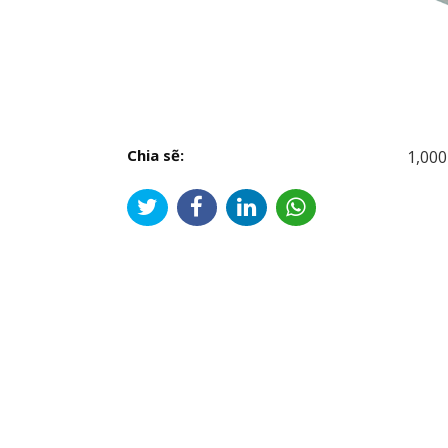
Chia sẽ:
1,000
Đi
hư
bài
viế