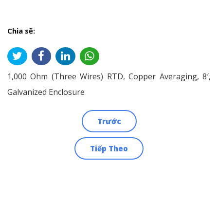
Chia sẽ:
1,000 Ohm (Three Wires) RTD, Copper Averaging, 8′,
Galvanized Enclosure
Trước
Điều
Tiếp Theo
hướng
bài
viết