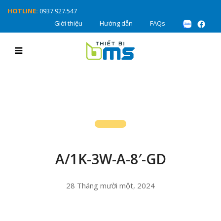
HOTLINE:
0937.927.547
Giới thiệu
Hướng dẫn
FAQs
A/1K-3W-A-8′-GD
28 Tháng mười một, 2024