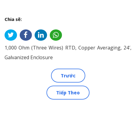
Chia sẽ:
1,000 Ohm (Three Wires) RTD, Copper Averaging, 24′,
Galvanized Enclosure
Trước
Điều
Tiếp Theo
hướng
bài
viết