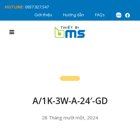
HOTLINE:
0937.927.547
Giới thiệu
Hướng dẫn
FAQs
A/1K-3W-A-24′-GD
28 Tháng mười một, 2024