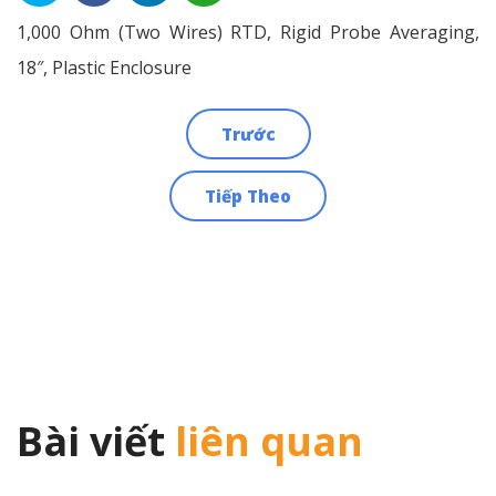
1,000 Ohm (Two Wires) RTD, Rigid Probe Averaging,
18″, Plastic Enclosure
Trước
Điều
Tiếp Theo
hướng
bài
viết
Bài viết
liên quan