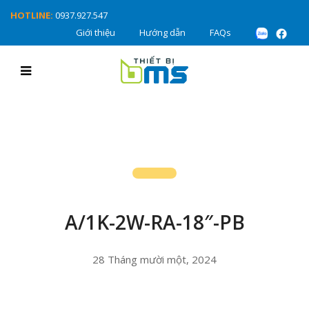
HOTLINE:
0937.927.547
Giới thiệu
Hướng dẫn
FAQs
A/1K-2W-RA-18″-PB
28 Tháng mười một, 2024