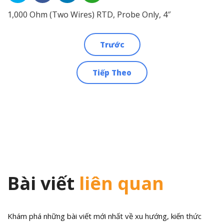
1,000 Ohm (Two Wires) RTD, Probe Only, 4″
Trước
Điều
Tiếp Theo
hướng
bài
viết
Bài viết
liên quan
Khám phá những bài viết mới nhất về xu hướng, kiến thức