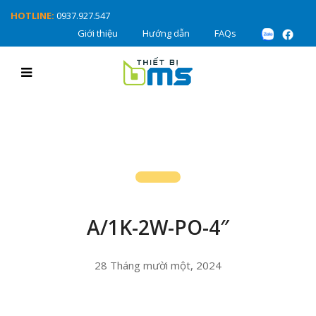
HOTLINE:
0937.927.547
Giới thiệu
Hướng dẫn
FAQs
A/1K-2W-PO-4″
28 Tháng mười một, 2024