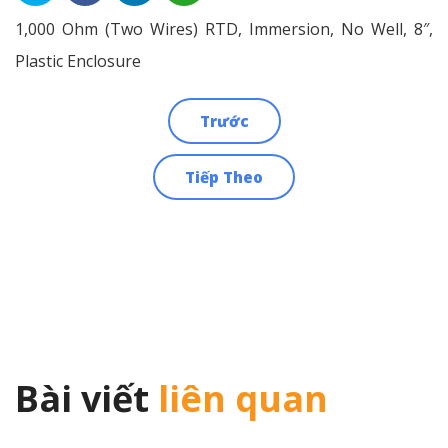
1,000 Ohm (Two Wires) RTD, Immersion, No Well, 8″,
Plastic Enclosure
Trước
Điều
Tiếp Theo
hướng
bài
viết
Bài viết
liên quan