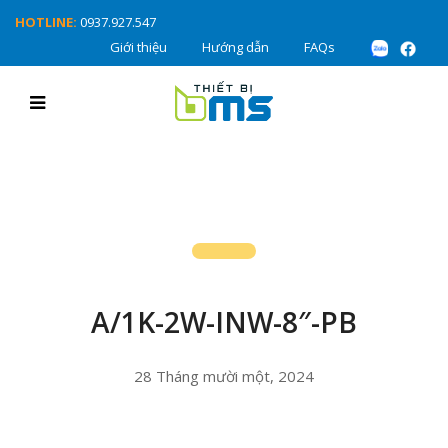
HOTLINE:
0937.927.547
Giới thiệu
Hướng dẫn
FAQs
A/1K-2W-INW-8″-PB
28 Tháng mười một, 2024