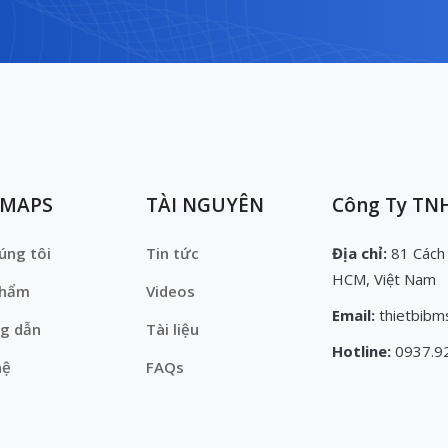
EMAPS
TÀI NGUYÊN
Công Ty TNH
úng tôi
Tin tức
Địa chỉ:
81 Cách
HCM, Việt Nam
phẩm
Videos
Email:
thietbibm
g dẫn
Tài liệu
Hotline:
0937.9
hệ
FAQs