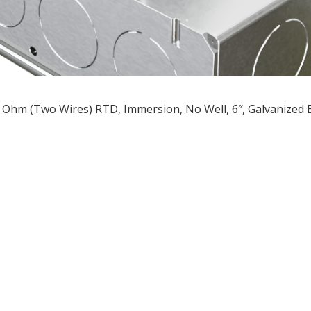
 Ohm (Two Wires) RTD, Immersion, No Well, 6″, Galvanized
ều
ớng
t