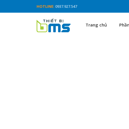
HOTLINE:
0937.927.547
Trang chủ
Phầ