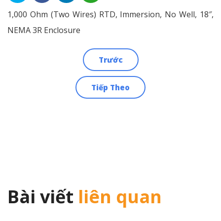
1,000 Ohm (Two Wires) RTD, Immersion, No Well, 18″,
NEMA 3R Enclosure
Trước
Điều
Tiếp Theo
hướng
bài
viết
Bài viết
liên quan