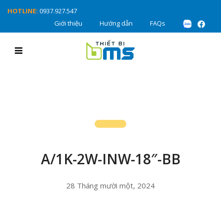
HOTLINE:
0937.927.547
Giới thiệu
Hướng dẫn
FAQs
A/1K-2W-INW-18″-BB
28 Tháng mười một, 2024