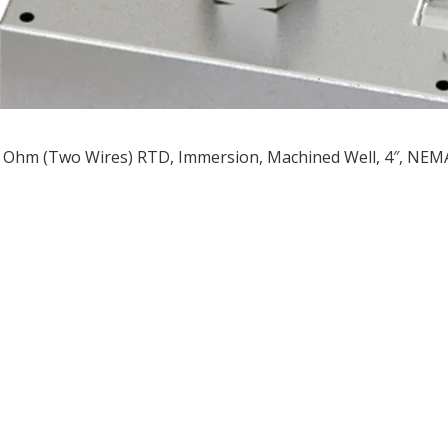
 Ohm (Two Wires) RTD, Immersion, Machined Well, 4″, NEM
ều
ớng
t