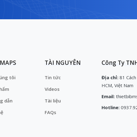
EMAPS
TÀI NGUYÊN
Công Ty TNH
úng tôi
Tin tức
Địa chỉ:
81 Cách
HCM, Việt Nam
phẩm
Videos
Email:
thietbibm
g dẫn
Tài liệu
Hotline:
0937.9
hệ
FAQs