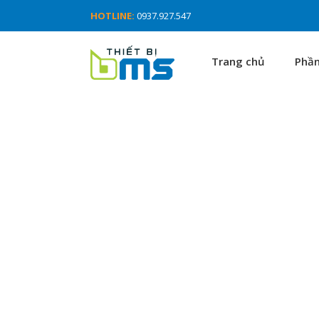
HOTLINE:
0937.927.547
Trang chủ
Phầ