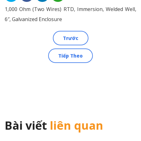
1,000 Ohm (Two Wires) RTD, Immersion, Welded Well,
6″, Galvanized Enclosure
Trước
Điều
Tiếp Theo
hướng
bài
viết
Bài viết
liên quan