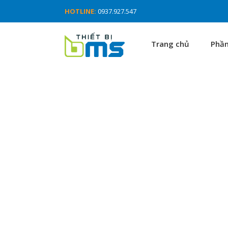
HOTLINE:
0937.927.547
Trang chủ
Phầ