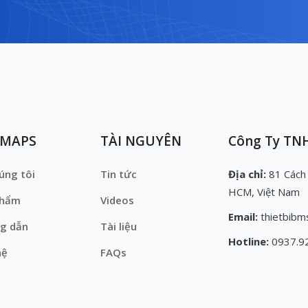
EMAPS
TÀI NGUYÊN
Công Ty TNH
úng tôi
Tin tức
Địa chỉ:
81 Cách
HCM, Việt Nam
phẩm
Videos
Email:
thietbibm
g dẫn
Tài liệu
Hotline:
0937.9
hệ
FAQs