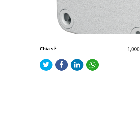
Chia sẽ:
1,000
Đi
hư
bài
viế