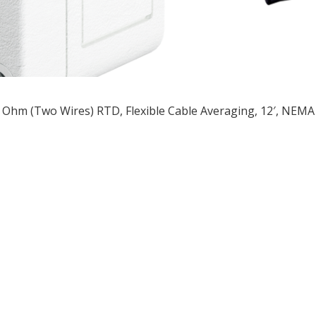
 Ohm (Two Wires) RTD, Flexible Cable Averaging, 12′, NEMA
ều
ớng
t