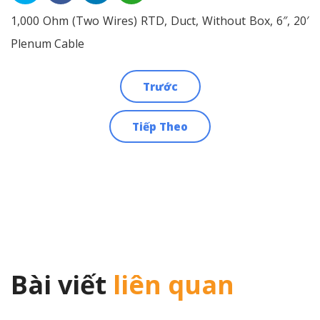
1,000 Ohm (Two Wires) RTD, Duct, Without Box, 6″, 20′
Plenum Cable
Trước
Điều
Tiếp Theo
hướng
bài
viết
Bài viết
liên quan