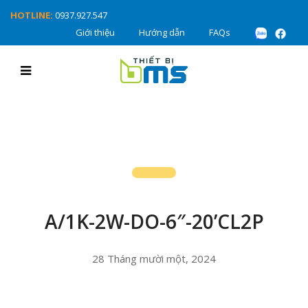
HOTLINE:
0937.927.547
Giới thiệu
Hướng dẫn
FAQs
A/1K-2W-DO-6″-20’CL2P
28 Tháng mười một, 2024