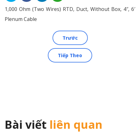
1,000 Ohm (Two Wires) RTD, Duct, Without Box, 4″, 6′
Plenum Cable
Trước
Điều
Tiếp Theo
hướng
bài
viết
Bài viết
liên quan