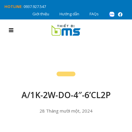
HOTLINE:
0937.927.547
Giới thiệu
Hướng dẫn
FAQs
A/1K-2W-DO-4″-6’CL2P
28 Tháng mười một, 2024