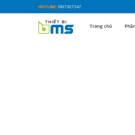
HOTLINE:
0937.927.547
Trang chủ
Phầ