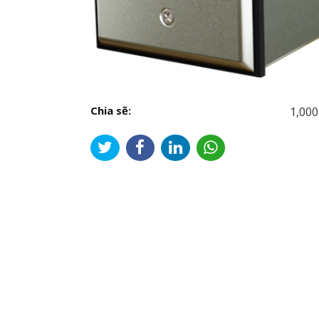
Chia sẽ:
1,000
Đi
hư
bài
viế