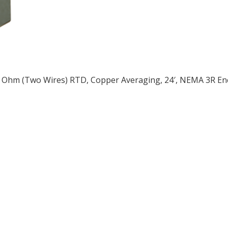
 Ohm (Two Wires) RTD, Copper Averaging, 24′, NEMA 3R En
ều
ớng
t