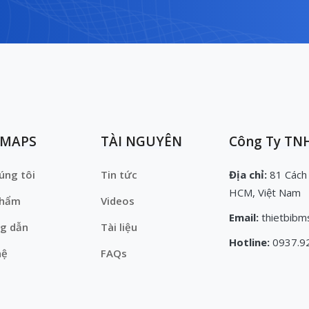
EMAPS
TÀI NGUYÊN
Công Ty TNH
úng tôi
Tin tức
Địa chỉ:
81 Cách
HCM, Việt Nam
phẩm
Videos
Email:
thietbibm
g dẫn
Tài liệu
Hotline:
0937.9
hệ
FAQs