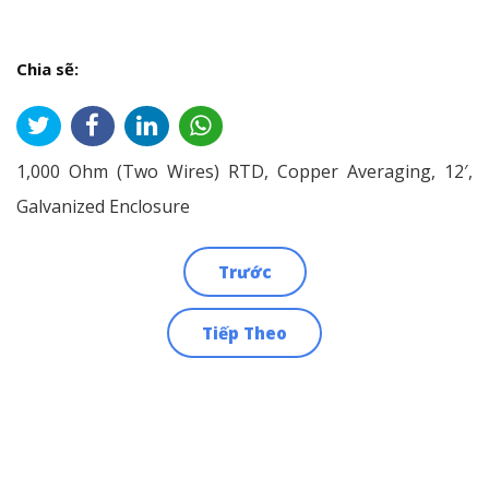
Chia sẽ:
1,000 Ohm (Two Wires) RTD, Copper Averaging, 12′,
Galvanized Enclosure
Trước
Điều
Tiếp Theo
hướng
bài
viết