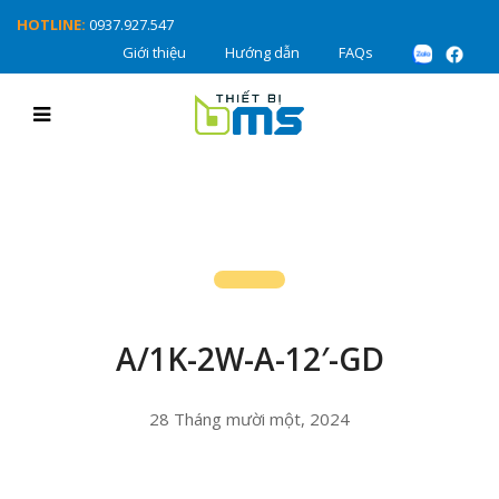
HOTLINE:
0937.927.547
Giới thiệu
Hướng dẫn
FAQs
A/1K-2W-A-12′-GD
28 Tháng mười một, 2024