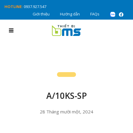
HOTLINE:
0937.927.547
Giới thiệu
Hướng dẫn
FAQs
A/10KS-SP
28 Tháng mười một, 2024