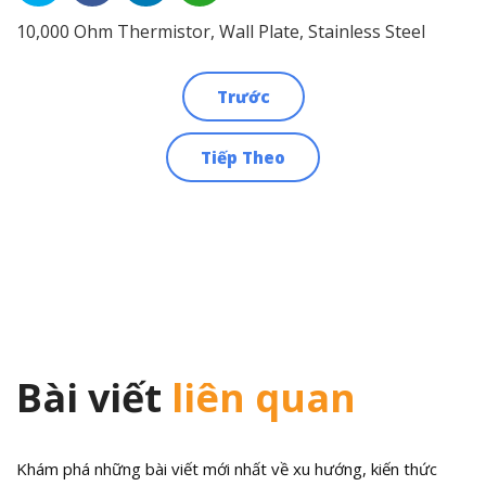
10,000 Ohm Thermistor, Wall Plate, Stainless Steel
Trước
Điều
Tiếp Theo
hướng
bài
viết
Bài viết
liên quan
Khám phá những bài viết mới nhất về xu hướng, kiến thức