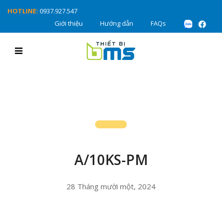
HOTLINE:
0937.927.547
Giới thiệu
Hướng dẫn
FAQs
A/10KS-PM
28 Tháng mười một, 2024