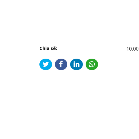
Chia sẽ:
10,00
Đi
hư
bài
viế