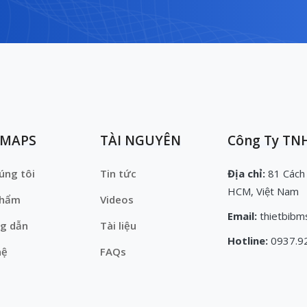
EMAPS
TÀI NGUYÊN
Công Ty TNH
úng tôi
Tin tức
Địa chỉ:
81 Cách
HCM, Việt Nam
phẩm
Videos
Email:
thietbibm
g dẫn
Tài liệu
Hotline:
0937.9
hệ
FAQs