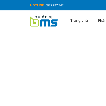
HOTLINE:
0937.927.547
Trang chủ
Phầ