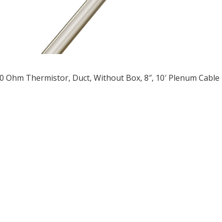
0 Ohm Thermistor, Duct, Without Box, 8″, 10′ Plenum Cable
ều
ớng
t