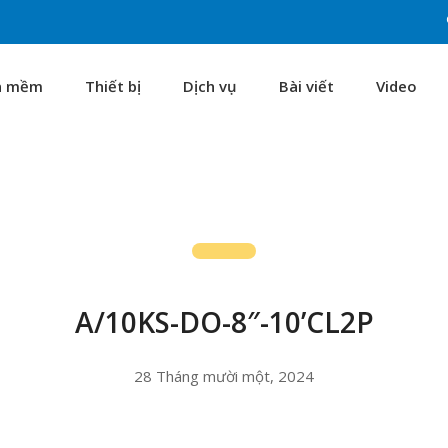
n mềm
Thiết bị
Dịch vụ
Bài viết
Video
A/10KS-DO-8″-10’CL2P
28 Tháng mười một, 2024