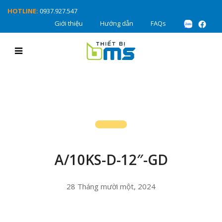
HOTLINE:
0937.927.547
Giới thiệu
Hướng dẫn
FAQs
A/10KS-D-12″-GD
28 Tháng mười một, 2024