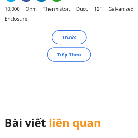
10,000 Ohm Thermistor, Duct, 12″, Galvanized
Enclosure
Trước
Điều
Tiếp Theo
hướng
bài
viết
Bài viết
liên quan