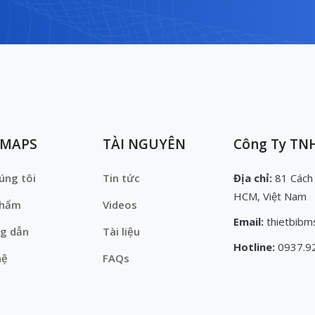
EMAPS
TÀI NGUYÊN
Công Ty TNH
úng tôi
Tin tức
Địa chỉ:
81 Cách
HCM, Việt Nam
phẩm
Videos
Email:
thietbibm
g dẫn
Tài liệu
Hotline:
0937.9
hệ
FAQs