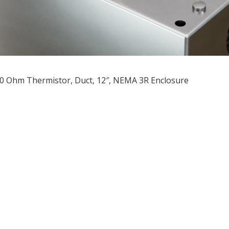
0 Ohm Thermistor, Duct, 12″, NEMA 3R Enclosure
ều
ớng
t