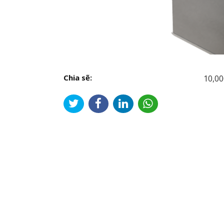
Chia sẽ:
10,00
Đi
hư
bài
viế