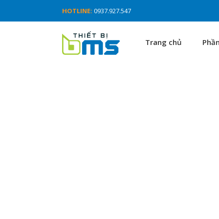
HOTLINE:
0937.927.547
Trang chủ
Phầ