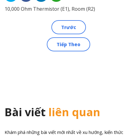
10,000 Ohm Thermistor (E1), Room (R2)
Trước
Điều
Tiếp Theo
hướng
bài
viết
Bài viết
liên quan
Khám phá những bài viết mới nhất về xu hướng, kiến thức