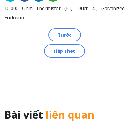
10,000 Ohm Thermistor (E1), Duct, 4″, Galvanized
Enclosure
Trước
Điều
Tiếp Theo
hướng
bài
viết
Bài viết
liên quan