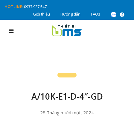
HOTLINE:
0937.927.547
Giới thiệu
Hướng dẫn
FAQs
A/10K-E1-D-4″-GD
28 Tháng mười một, 2024