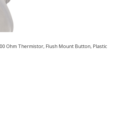
00 Ohm Thermistor, Flush Mount Button, Plastic
ều
ớng
t