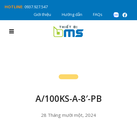
HOTLINE:
0937.927.547
Giới thiệu
Hướng dẫn
FAQs
A/100KS-A-8′-PB
28 Tháng mười một, 2024