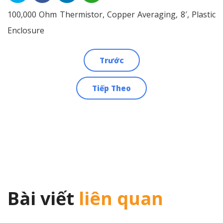
100,000 Ohm Thermistor, Copper Averaging, 8′, Plastic
Enclosure
Trước
Điều
Tiếp Theo
hướng
bài
viết
Bài viết
liên quan