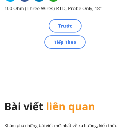
100 Ohm (Three Wires) RTD, Probe Only, 18″
Trước
Điều
Tiếp Theo
hướng
bài
viết
Bài viết
liên quan
Khám phá những bài viết mới nhất về xu hướng, kiến thức