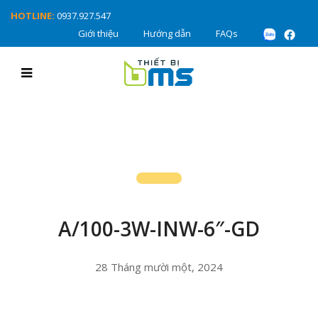
HOTLINE:
0937.927.547
Giới thiệu
Hướng dẫn
FAQs
A/100-3W-INW-6″-GD
28 Tháng mười một, 2024