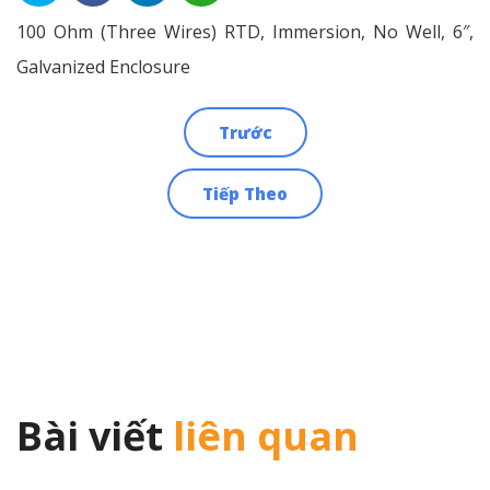
100 Ohm (Three Wires) RTD, Immersion, No Well, 6″,
Galvanized Enclosure
Trước
Điều
Tiếp Theo
hướng
bài
viết
Bài viết
liên quan