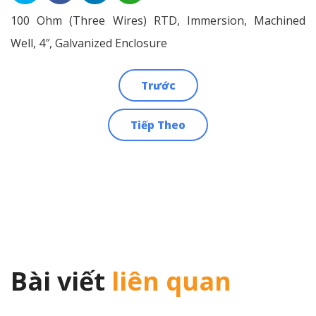
100 Ohm (Three Wires) RTD, Immersion, Machined
Well, 4″, Galvanized Enclosure
Trước
Điều
Tiếp Theo
hướng
bài
viết
Bài viết
liên quan