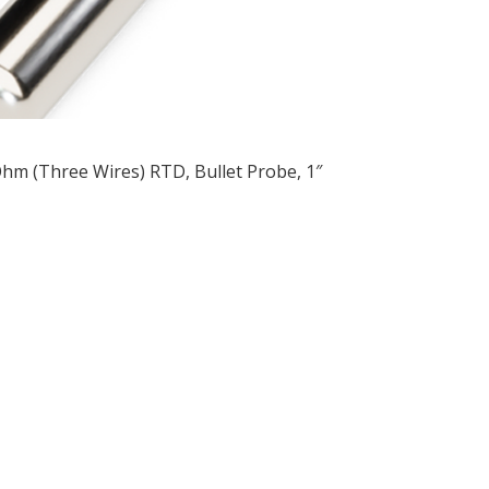
hm (Three Wires) RTD, Bullet Probe, 1″
ều
ớng
t