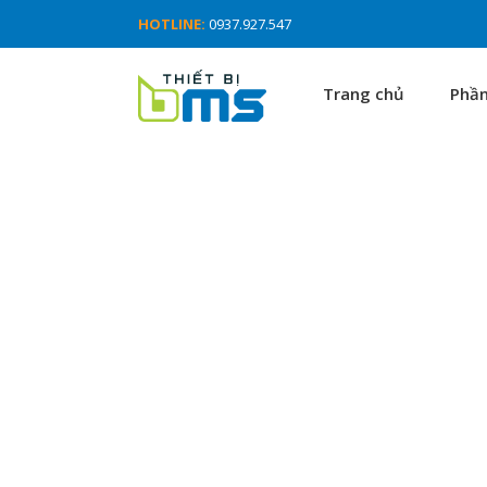
HOTLINE:
0937.927.547
Trang chủ
Phầ