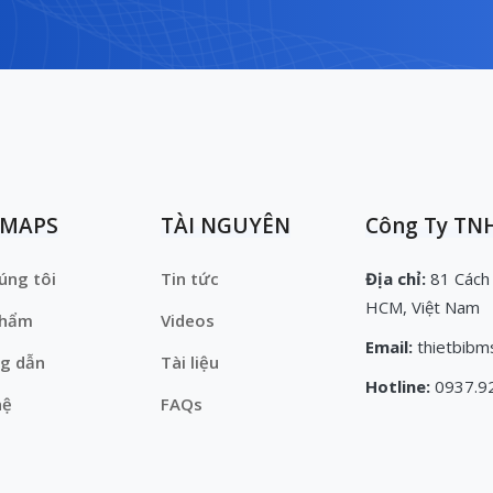
EMAPS
TÀI NGUYÊN
Công Ty TNH
úng tôi
Tin tức
Địa chỉ:
81 Cách
HCM, Việt Nam
phẩm
Videos
Email:
thietbibm
g dẫn
Tài liệu
Hotline:
0937.9
hệ
FAQs