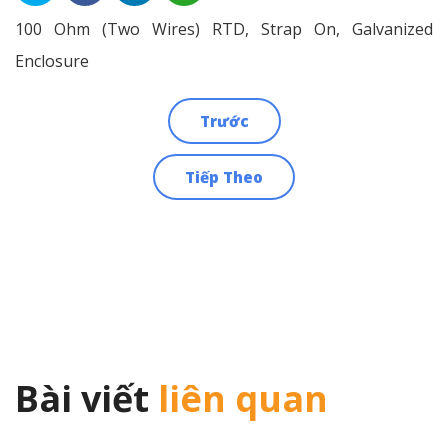
100 Ohm (Two Wires) RTD, Strap On, Galvanized
Enclosure
Trước
Điều
Tiếp Theo
hướng
bài
viết
Bài viết
liên quan