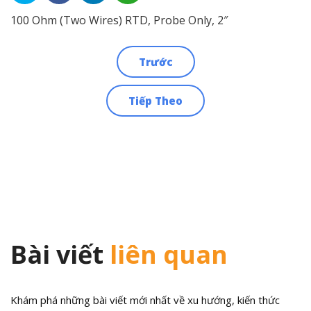
100 Ohm (Two Wires) RTD, Probe Only, 2″
Trước
Điều
Tiếp Theo
hướng
bài
viết
Bài viết
liên quan
Khám phá những bài viết mới nhất về xu hướng, kiến thức