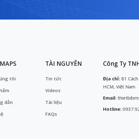
EMAPS
TÀI NGUYÊN
Công Ty TNH
úng tôi
Tin tức
Địa chỉ:
81 Cách
HCM, Việt Nam
phẩm
Videos
Email:
thietbibm
g dẫn
Tài liệu
Hotline:
0937.9
hệ
FAQs