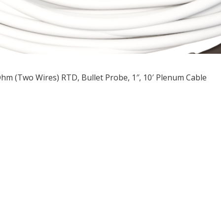
hm (Two Wires) RTD, Bullet Probe, 1″, 10′ Plenum Cable
ều
ớng
t