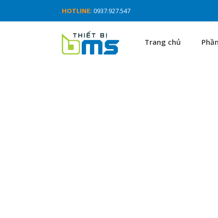
HOTLINE:
0937.927.547
Trang chủ
Phầ