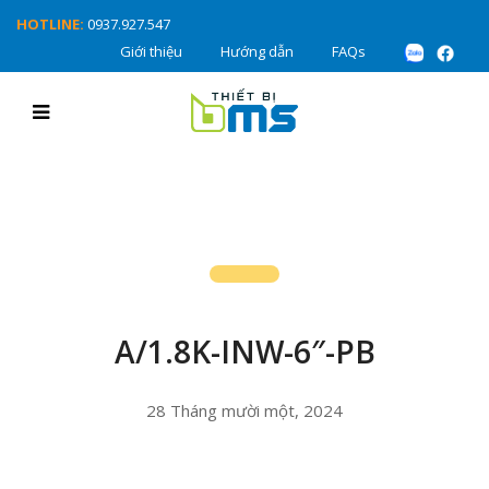
HOTLINE:
0937.927.547
Giới thiệu
Hướng dẫn
FAQs
A/1.8K-INW-6″-PB
28 Tháng mười một, 2024