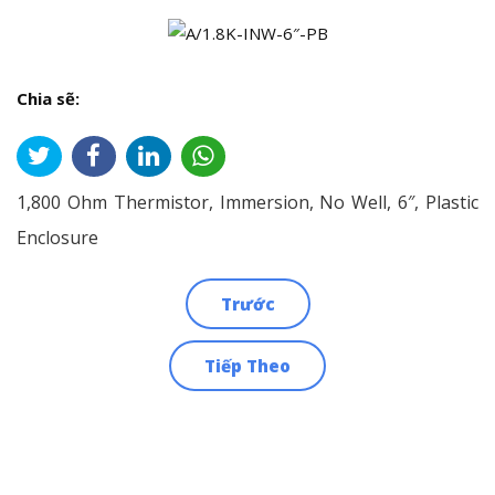
Chia sẽ:
1,800 Ohm Thermistor, Immersion, No Well, 6″, Plastic
Enclosure
Trước
Điều
Tiếp Theo
hướng
bài
viết